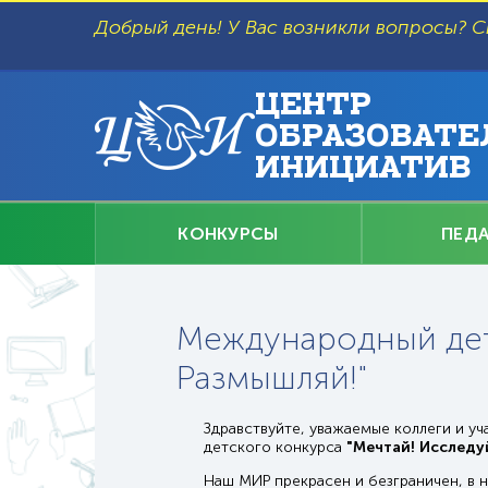
Перейти
к
Добрый день! У Вас возникли вопросы? С
основному
содержанию
ЦЕНТР
ОБРАЗОВАТЕ
ИНИЦИАТИВ
Главное
КОНКУРСЫ
ПЕД
меню
Международный дет
Размышляй!"
Здравствуйте, уважаемые коллеги и у
детского конкурса
"Мечтай! Исследу
Наш МИР прекрасен и безграничен, в 