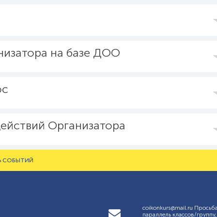
низатора на базе ДОО
ос
ействий Организатора
Ь СОБЫТИЙ
coikonkurs@mail.ru Просьб
параллель классов/группу,