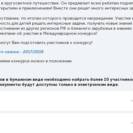
в кругосветное путешествие. Он предлагает всем ребятам поднят
открытиям и приключениям! Вместе они решат много интересных за
остязание, по итогам которого проводится награждение. Участие 
ость для детей решать интересные задачи, получать новые знания
рстниками из других регионов РФ и ближнего зарубежья в знаниях
ментами об участии в Международном конкурсе!
огут Вам подготовить участников к конкурсу!
о сезона - 2017/2018
виями конкурса можно в положении
ов в бумажном виде необходимо набрать более 10 участнико
документы будут доступны только в электронном виде.