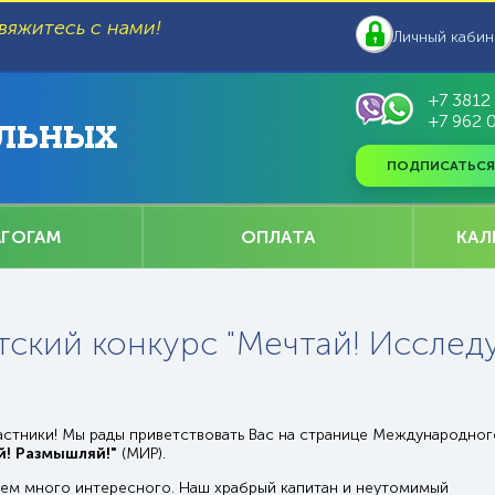
вяжитесь с нами!
Личный кабин
+7 3812
+7 962 
ЛЬНЫХ
ПОДПИСАТЬСЯ
АГОГАМ
ОПЛАТА
КАЛ
ский конкурс "Мечтай! Исследу
частники! Мы рады приветствовать Вас на странице Международног
й! Размышляй!"
(МИР).
нем много интересного. Наш храбрый капитан и неутомимый