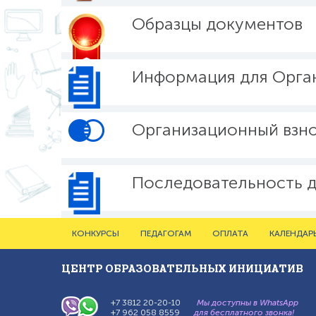
Образцы документов
Информация для Орга
Организационный взн
Последовательность д
Главное
КОНКУРСЫ
ПЕДАГОГАМ
ОПЛАТА
КАЛЕНДАР
меню
ЦЕНТР ОБРАЗОВАТЕЛЬНЫХ ИНИЦИАТИВ
+7 3812 20-20-10
Мы доступны в WhatsApp
+7 962 058 8559
для бесплатного звонка!